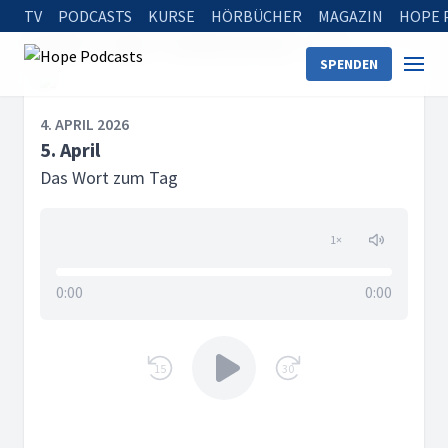
TV
PODCASTS
KURSE
HÖRBÜCHER
MAGAZIN
HOPE 
Startseite
Serien
Das Wort zum Tag
5. April
SPENDEN
4. APRIL 2026
5. April
Das Wort zum Tag
1
×
0:00
0:00
15
30