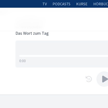
TV
PODCASTS
KURSE
HÖRBÜC
mber
6. NOVEMBER 2025
6. November
Das Wort zum Tag
0:00
15