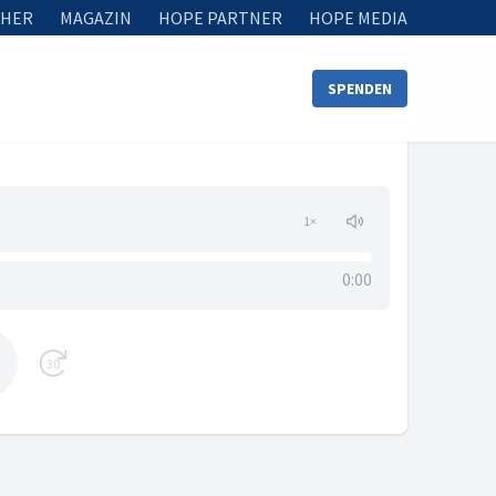
HER
MAGAZIN
HOPE PARTNER
HOPE MEDIA
SPENDEN
1
×
0:00
30