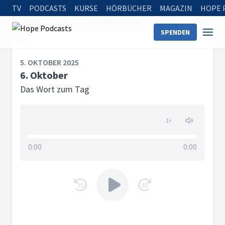
TV
PODCASTS
KURSE
HÖRBÜCHER
MAGAZIN
HOPE 
Startseite
Serien
Das Wort zum Tag
6. Oktober
SPENDEN
5. OKTOBER 2025
6. Oktober
Das Wort zum Tag
1
×
0:00
0:00
15
30