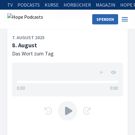
TV
PODCASTS
KURSE
HÖRBÜCHER
MAGAZIN
HOPE 
Startseite
Serien
Das Wort zum Tag
8. August
SPENDEN
7. AUGUST 2025
8. August
Das Wort zum Tag
1
×
0:00
0:00
15
30