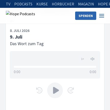
TV
PODCASTS
KURSE
HÖRBÜCHER
MAGAZIN
HOPE 
Startseite
Serien
Das Wort zum Tag
9. Juli
SPENDEN
8. JULI 2026
9. Juli
Das Wort zum Tag
1
×
0:00
0:00
15
30