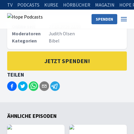
TV
PODCASTS
KURSE
HÖRBÜCHER
MAGAZIN
HOPE 
METADATEN
SPENDEN
Online seit
27.10.2016 22:00
Moderatoren
Judith Olsen
Kategorien
Bibel
JETZT SPENDEN!
TEILEN
ÄHNLICHE EPISODEN