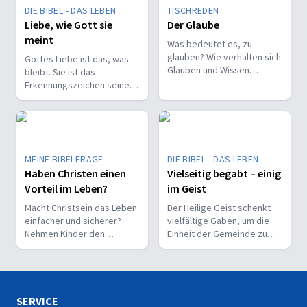
DIE BIBEL - DAS LEBEN
TISCHREDEN
Liebe, wie Gott sie
Der Glaube
meint
Was bedeutet es, zu
glauben? Wie verhalten sich
Gottes Liebe ist das, was
Glauben und Wissen
bleibt. Sie ist das
zueinander? Ist der Glaube
Erkennungszeichen seiner
ein Geschenk oder eine
Kinder und trägt, wenn alles
Entscheidung?
andere vergeht.
MEINE BIBELFRAGE
DIE BIBEL - DAS LEBEN
Haben Christen einen
Vielseitig begabt – einig
Vorteil im Leben?
im Geist
Macht Christsein das Leben
Der Heilige Geist schenkt
einfacher und sicherer?
vielfältige Gaben, um die
Nehmen Kinder den
Einheit der Gemeinde zu
Glauben leichter an als
stärken und sie zu
Erwachsene?
befähigen, Christus vor den
Menschen zu bekennen.
SERVICE