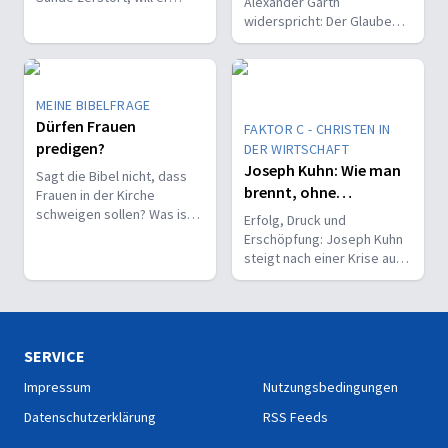
Alexander Garth
liebevoll und korrigierend
widerspricht: Der Glaube
heilen.
hat Zukunft – und gerade
heute entstehen neue
Chancen für Kirche und
Mission.
MEINE BIBELFRAGE
Dürfen Frauen
FAKTOR C - CHRISTEN IN
predigen?
DER WIRTSCHAFT
Joseph Kuhn: Wie man
Sagt die Bibel nicht, dass
brennt, ohne
Frauen in der Kirche
auszubrennen
schweigen sollen? Was ist
Erfolg, Druck und
damit gemeint?
Erschöpfung: Joseph Kuhn
steigt nach einer Krise aus
dem Familienbetrieb aus –
und wagt im Vertrauen auf
Gott einen Neustart.
SERVICE
Impressum
Nutzungsbedingungen
Datenschutzerklärung
RSS Feeds