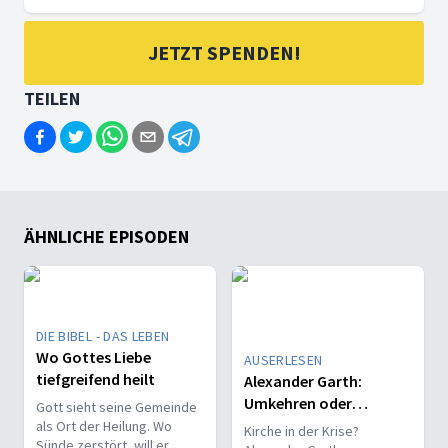
JETZT SPENDEN!
TEILEN
ÄHNLICHE EPISODEN
DIE BIBEL - DAS LEBEN
Wo Gottes Liebe
AUSERLESEN
tiefgreifend heilt
Alexander Garth:
Umkehren oder
Gott sieht seine Gemeinde
Untergehen – hat
als Ort der Heilung. Wo
Kirche in der Krise?
Sünde zerstört, will er
Kirche noch Zukunft?