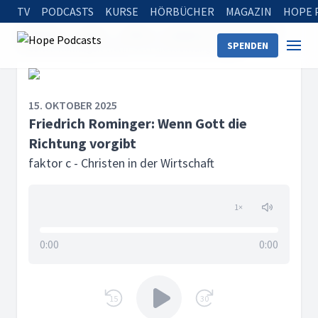
TV
PODCASTS
KURSE
HÖRBÜCHER
MAGAZIN
HOPE 
Startseite
Serien
faktor c - Christen in der Wirtschaft
SPENDEN
Friedrich Rominger: Wenn Gott die Richtung vorgibt
15. OKTOBER 2025
Friedrich Rominger: Wenn Gott die
Richtung vorgibt
faktor c - Christen in der Wirtschaft
1
×
0:00
0:00
15
30