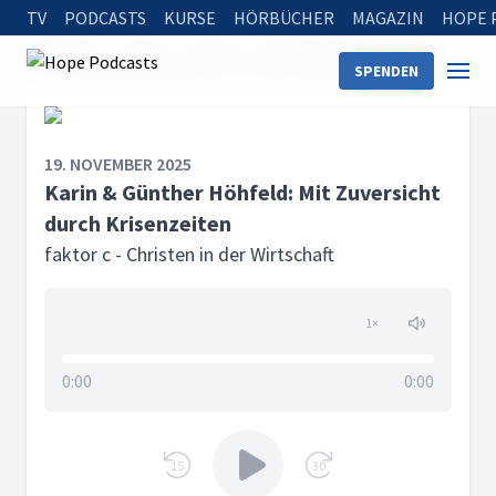
TV
PODCASTS
KURSE
HÖRBÜCHER
MAGAZIN
HOPE 
Startseite
Serien
faktor c - Christen in der Wirtschaft
SPENDEN
Karin & Günther Höhfeld: Mit Zuversicht durch Krisenzeiten
19. NOVEMBER 2025
Karin & Günther Höhfeld: Mit Zuversicht
durch Krisenzeiten
faktor c - Christen in der Wirtschaft
1
×
0:00
0:00
15
30