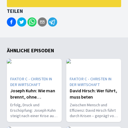
TEILEN
ÄHNLICHE EPISODEN
FAKTOR C - CHRISTEN IN
FAKTOR C - CHRISTEN IN
DER WIRTSCHAFT
DER WIRTSCHAFT
Joseph Kuhn: Wie man
David Hirsch: Wer führt,
brennt, ohne
muss beten
auszubrennen
Erfolg, Druck und
Zwischen Mensch und
Erschöpfung: Joseph Kuhn
Effizienz: David Hirsch führt
steigt nach einer Krise aus
durch Krisen – geprägt von
dem Familienbetrieb aus –
Glauben, Verantwortung
und wagt im Vertrauen auf
und der Überzeugung: