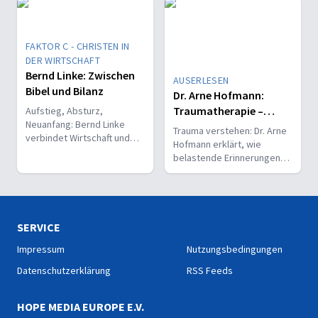
Gott einen Neustart.
Beten gehört dazu.
FAKTOR C - CHRISTEN IN
DER WIRTSCHAFT
Bernd Linke: Zwischen
AUSERLESEN
Bibel und Bilanz
Dr. Arne Hofmann:
Traumatherapie –
Aufstieg, Absturz,
Neuanfang: Bernd Linke
Lasten der
Trauma verstehen: Dr. Arne
verbindet Wirtschaft und
Vergangenheit
Hofmann erklärt, wie
Glaubenswerke – und hilft,
loswerden
belastende Erinnerungen
wenn Organisationen in
wirken – und wie Heilung
Krisen geraten.
durch Selbstheilungskräfte
und EMDR möglich wird.
SERVICE
Impressum
Nutzungsbedingungen
Datenschutzerklärung
RSS Feeds
HOPE MEDIA EUROPE E.V.