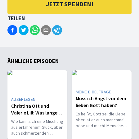
JETZT SPENDEN!
TEILEN
ÄHNLICHE EPISODEN
MEINE BIBELFRAGE
Muss ich Angst vor dem
AUSERLESEN
lieben Gott haben?
Christina Ott und
Valerie Lill: Was lange
Es heißt, Gott sei die Liebe.
gärt, wird endlich Mut
Aber ist er auch manchmal
Wie kann sich eine Mischung
böse und macht Menschen
aus erfahrenem Glück, aber
Angst? Was mache ich mit
auch schmerzenden
Schuldgefühlen, wenn ich