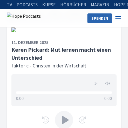
TV
PODCASTS
KURSE
HÖRBÜCHER
MAGAZIN
HOPE 
Startseite
Serien
faktor c - Christen in der Wirtschaft
SPENDEN
Keren Pickard: Mut lernen macht einen Unterschied
11. DEZEMBER 2025
Keren Pickard: Mut lernen macht einen
Unterschied
faktor c - Christen in der Wirtschaft
1
×
0:00
0:00
15
30