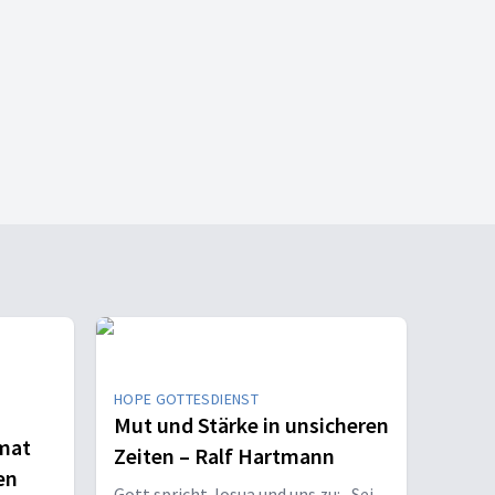
HOPE GOTTESDIENST
Mut und Stärke in unsicheren
imat
Zeiten – Ralf Hartmann
en
Gott spricht Josua und uns zu: „Sei