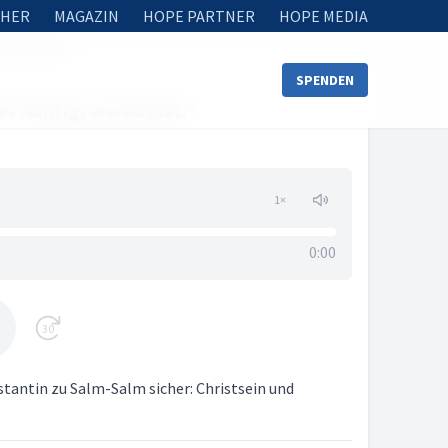
HER
MAGAZIN
HOPE PARTNER
HOPE MEDIA
o du bist.“
SPENDEN
t richtig, wo du bist.“
1
×
0:00
30
stantin zu Salm-Salm sicher: Christsein und