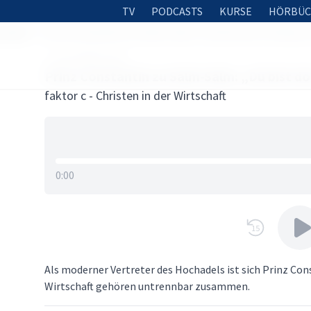
TV
PODCASTS
KURSE
HÖRBÜC
schaft
Prinz Constantin zu Salm-Salm: „Du bist dort richtig, w
1. OKTOBER 2025
Prinz Constantin zu Salm-Salm: „Du bist dor
faktor c - Christen in der Wirtschaft
0:00
15
Als moderner Vertreter des Hochadels ist sich Prinz Con
Wirtschaft gehören untrennbar zusammen.