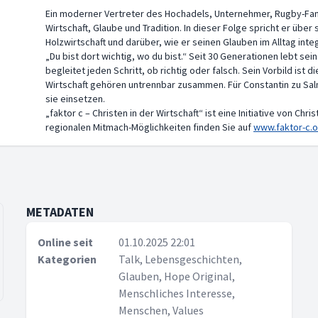
Ein moderner Vertreter des Hochadels, Unternehmer, Rugby-Fan 
Wirtschaft, Glaube und Tradition. In dieser Folge spricht er über 
Holzwirtschaft und darüber, wie er seinen Glauben im Alltag inte
„Du bist dort wichtig, wo du bist.“ Seit 30 Generationen lebt seine
begleitet jeden Schritt, ob richtig oder falsch. Sein Vorbild ist d
Wirtschaft gehören untrennbar zusammen. Für Constantin zu Salm-
sie einsetzen.
„faktor c – Christen in der Wirtschaft“ ist eine Initiative von Ch
regionalen Mitmach-Möglichkeiten finden Sie auf
www.faktor-c.o
METADATEN
Online seit
01.10.2025 22:01
Kategorien
Talk, Lebensgeschichten,
Glauben, Hope Original,
Menschliches Interesse,
Menschen, Values