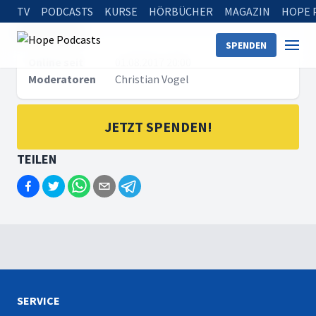
TV
PODCASTS
KURSE
HÖRBÜCHER
MAGAZIN
HOPE 
METADATEN
SPENDEN
Online seit
01.08.2017 20:00
Moderatoren
Christian Vogel
JETZT SPENDEN!
TEILEN
SERVICE