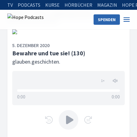
TV
PODCASTS
KURSE
HÖRBÜCHER
MAGAZIN
HOPE 
Startseite
Serien
glauben.geschichten.
SPENDEN
Bewahre und tue sie! (130)
5. DEZEMBER 2020
Bewahre und tue sie! (130)
glauben.geschichten.
1
×
0:00
0:00
15
30