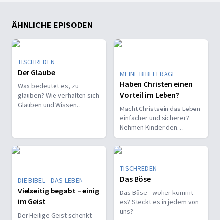
ÄHNLICHE EPISODEN
TISCHREDEN
Der Glaube
MEINE BIBELFRAGE
Haben Christen einen
Was bedeutet es, zu
Vorteil im Leben?
glauben? Wie verhalten sich
Glauben und Wissen
Macht Christsein das Leben
zueinander? Ist der Glaube
einfacher und sicherer?
ein Geschenk oder eine
Nehmen Kinder den
Entscheidung?
Glauben leichter an als
Erwachsene?
TISCHREDEN
Das Böse
DIE BIBEL - DAS LEBEN
Vielseitig begabt – einig
Das Böse - woher kommt
im Geist
es? Steckt es in jedem von
uns?
Der Heilige Geist schenkt