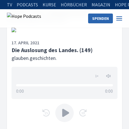
TV
PODCASTS
KURSE
HÖRBÜCHER
MAGAZIN
HOPE 
Startseite
Serien
glauben.geschichten.
SPENDEN
Die Auslosung des Landes. (149)
17. APRIL 2021
Die Auslosung des Landes. (149)
glauben.geschichten.
1
×
0:00
0:00
15
30