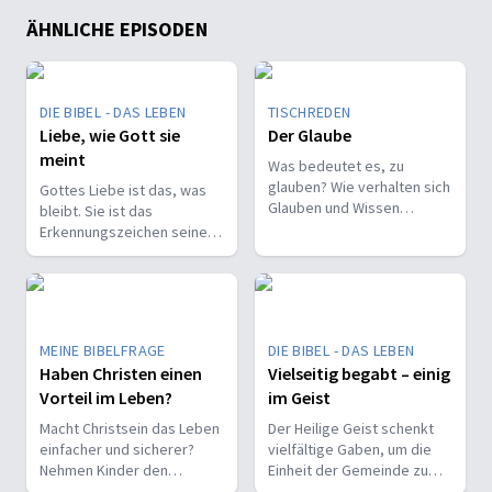
ÄHNLICHE EPISODEN
DIE BIBEL - DAS LEBEN
TISCHREDEN
Liebe, wie Gott sie
Der Glaube
meint
Was bedeutet es, zu
glauben? Wie verhalten sich
Gottes Liebe ist das, was
Glauben und Wissen
bleibt. Sie ist das
zueinander? Ist der Glaube
Erkennungszeichen seiner
ein Geschenk oder eine
Kinder und trägt, wenn alles
Entscheidung?
andere vergeht.
MEINE BIBELFRAGE
DIE BIBEL - DAS LEBEN
Haben Christen einen
Vielseitig begabt – einig
Vorteil im Leben?
im Geist
Macht Christsein das Leben
Der Heilige Geist schenkt
einfacher und sicherer?
vielfältige Gaben, um die
Nehmen Kinder den
Einheit der Gemeinde zu
Glauben leichter an als
stärken und sie zu