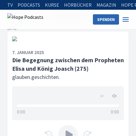
TV
PODCASTS
KURSE
HÖRBÜCHER
MAGAZIN
HOPE 
Startseite
Serien
glauben.geschichten.
SPENDEN
Die Begegnung zwischen dem Propheten Elisa und König Joasch
(275)
7. JANUAR 2025
Die Begegnung zwischen dem Propheten
Elisa und König Joasch (275)
glauben.geschichten.
1
×
0:00
0:00
15
30