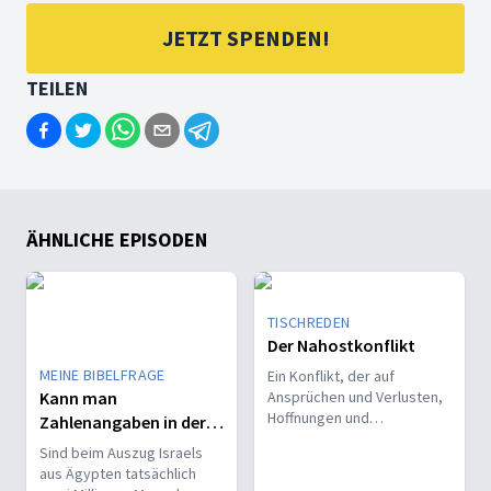
JETZT SPENDEN!
TEILEN
ÄHNLICHE EPISODEN
TISCHREDEN
Der Nahostkonflikt
MEINE BIBELFRAGE
Ein Konflikt, der auf
Kann man
Ansprüchen und Verlusten,
Hoffnungen und
Zahlenangaben in der
Enttäuschungen, Gewalt
Bibel ernst nehmen?
Sind beim Auszug Israels
und Gegengewalt beruht.
aus Ägypten tatsächlich