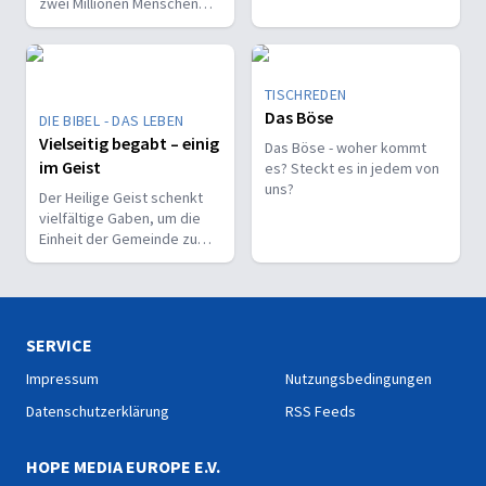
zwei Millionen Menschen
durchs Schilfmeer
gezogen? Wie muss man
sich das vorstellen?
TISCHREDEN
Das Böse
DIE BIBEL - DAS LEBEN
Vielseitig begabt – einig
Das Böse - woher kommt
im Geist
es? Steckt es in jedem von
uns?
Der Heilige Geist schenkt
vielfältige Gaben, um die
Einheit der Gemeinde zu
stärken und sie zu
befähigen, Christus vor den
Menschen zu bekennen.
SERVICE
Impressum
Nutzungsbedingungen
Datenschutzerklärung
RSS Feeds
HOPE MEDIA EUROPE E.V.