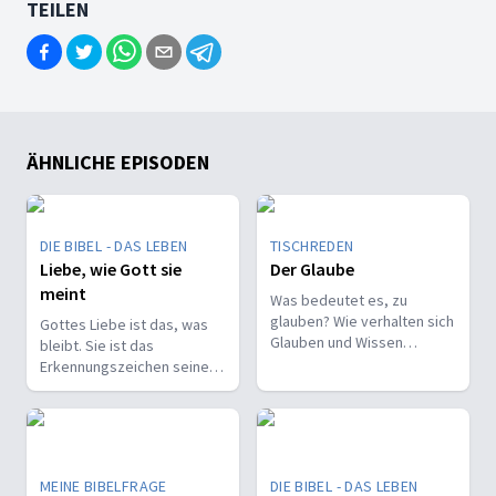
TEILEN
ÄHNLICHE EPISODEN
DIE BIBEL - DAS LEBEN
TISCHREDEN
Liebe, wie Gott sie
Der Glaube
meint
Was bedeutet es, zu
glauben? Wie verhalten sich
Gottes Liebe ist das, was
Glauben und Wissen
bleibt. Sie ist das
zueinander? Ist der Glaube
Erkennungszeichen seiner
ein Geschenk oder eine
Kinder und trägt, wenn alles
Entscheidung?
andere vergeht.
MEINE BIBELFRAGE
DIE BIBEL - DAS LEBEN