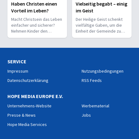
Haben Christen einen
Vielseitig begabt – einig
Vorteil im Leben?
im Geist
Macht Christsein das Leben
Der Heilige Geist schenkt
einfacher und sicherer?
vielfältige Gaben, um die
Nehmen Kinder den
Einheit der Gemeinde zu
Glauben leichter an als
stärken und sie zu
Erwachsene?
befähigen, Christus vor den
Menschen zu bekennen.
SERVICE
Impressum
Nutzungsbedingungen
Datenschutzerklärung
RSS Feeds
HOPE MEDIA EUROPE E.V.
Unternehmens-Website
Werbematerial
Presse & News
Jobs
Hope Media Services