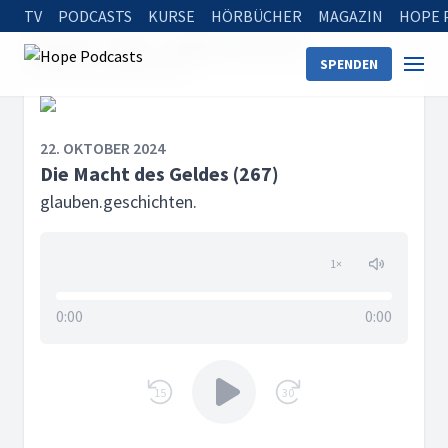
TV
PODCASTS
KURSE
HÖRBÜCHER
MAGAZIN
HOPE 
Startseite
Serien
glauben.geschichten.
SPENDEN
Die Macht des Geldes (267)
22. OKTOBER 2024
Die Macht des Geldes (267)
glauben.geschichten.
1
×
0:00
0:00
15
30