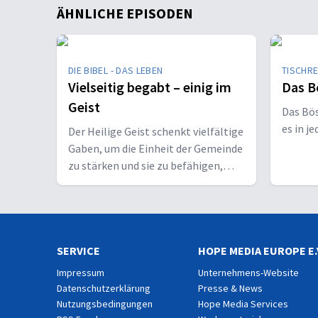
ÄHNLICHE EPISODEN
DIE BIBEL - DAS LEBEN
TISCHR
Vielseitig begabt – einig im
Das B
Geist
Das Bö
es in j
Der Heilige Geist schenkt vielfältige
Gaben, um die Einheit der Gemeinde
zu stärken und sie zu befähigen,
Christus vor den Menschen zu
bekennen.
SERVICE
HOPE MEDIA EUROPE E.
Impressum
Unternehmens-Website
Datenschutzerklärung
Presse & News
Nutzungsbedingungen
Hope Media Services