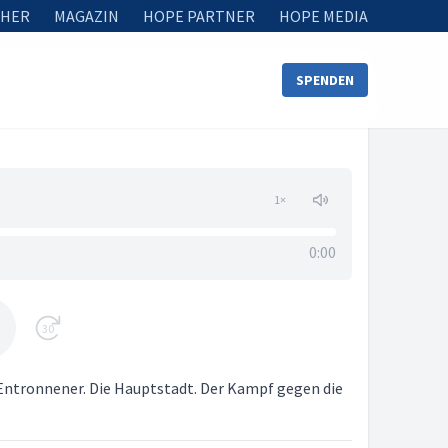
HER
MAGAZIN
HOPE PARTNER
HOPE MEDIA
SPENDEN
1
×
0:00
30
 Entronnener. Die Hauptstadt. Der Kampf gegen die