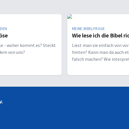
EDEN
MEINE BIBELFRAGE
öse
Wie lese ich die Bibel ri
se - woher kommt es? Steckt
Liest man sie einfach von vor
edem von uns?
hinten? Kann man da auch e
falsch machen? Wie interpre
man sie richtig?
V.