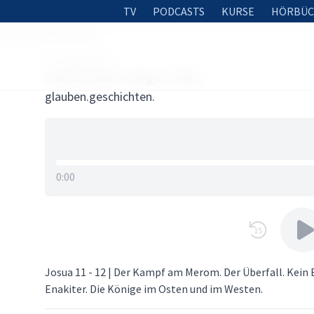
TV
PODCASTS
KURSE
HÖRBÜC
eit der Kriege. (148)
10. APRIL 2021
Die Zeit der Kriege. (148)
glauben.geschichten.
0:00
15
Josua 11 - 12 | Der Kampf am Merom. Der Überfall. Kein
Enakiter. Die Könige im Osten und im Westen.