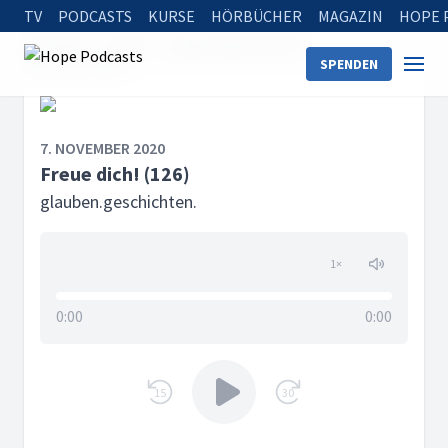
TV
PODCASTS
KURSE
HÖRBÜCHER
MAGAZIN
HOPE 
Startseite
Serien
glauben.geschichten.
SPENDEN
Freue dich! (126)
7. NOVEMBER 2020
Freue dich! (126)
glauben.geschichten.
1
×
0:00
0:00
15
30