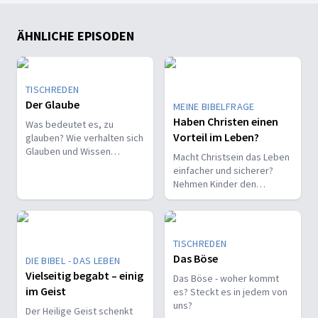
ÄHNLICHE EPISODEN
TISCHREDEN
Der Glaube
MEINE BIBELFRAGE
Haben Christen einen
Was bedeutet es, zu
Vorteil im Leben?
glauben? Wie verhalten sich
Glauben und Wissen
Macht Christsein das Leben
zueinander? Ist der Glaube
einfacher und sicherer?
ein Geschenk oder eine
Nehmen Kinder den
Entscheidung?
Glauben leichter an als
Erwachsene?
TISCHREDEN
Das Böse
DIE BIBEL - DAS LEBEN
Vielseitig begabt – einig
Das Böse - woher kommt
im Geist
es? Steckt es in jedem von
uns?
Der Heilige Geist schenkt