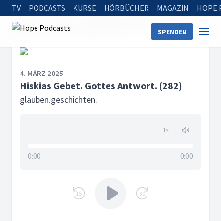
TV
PODCASTS
KURSE
HÖRBÜCHER
MAGAZIN
HOPE 
Startseite
Serien
glauben.geschichten.
SPENDEN
Hiskias Gebet. Gottes Antwort. (282)
4. MÄRZ 2025
Hiskias Gebet. Gottes Antwort. (282)
glauben.geschichten.
1
×
0:00
0:00
15
30