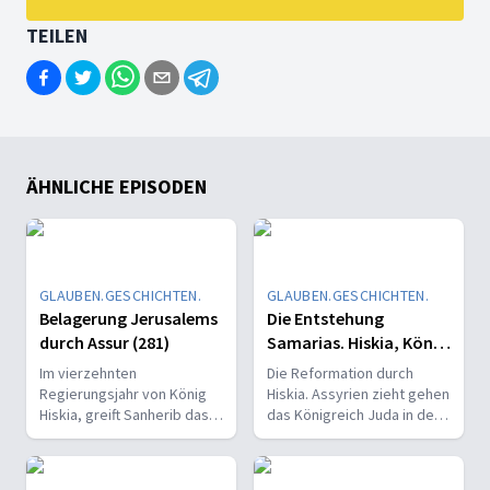
TEILEN
ÄHNLICHE EPISODEN
GLAUBEN.GESCHICHTEN.
GLAUBEN.GESCHICHTEN.
Belagerung Jerusalems
Die Entstehung
durch Assur (281)
Samarias. Hiskia, König
von Juda.(280)
Im vierzehnten
Die Reformation durch
Regierungsjahr von König
Hiskia. Assyrien zieht gehen
Hiskia, greift Sanherib das
das Königreich Juda in den
Königreich Juda an.
Krieg und belagert
Jerusalem.