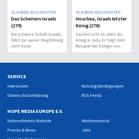
GLAUBEN.GESCHICHTEN.
GLAUBEN.GESCHICHTEN.
Das Scheitern Israels
Hoschea, Israels letzter
(279)
König (278)
Die schwere Schuld Israels,
Asa herrscht 16 Jahre als
führt zur seiner Wegführung
König in Juda. Er folgt dem
nach Assur.
Beispiel der Könige von
Israel und wandte sich von
Gott ab.
SERVICE
Impressum
Nutzungsbedingungen
Datenschutzerklärung
RSS Feeds
HOPE MEDIA EUROPE E.V.
Unternehmens-Website
Werbematerial
Presse & News
Jobs