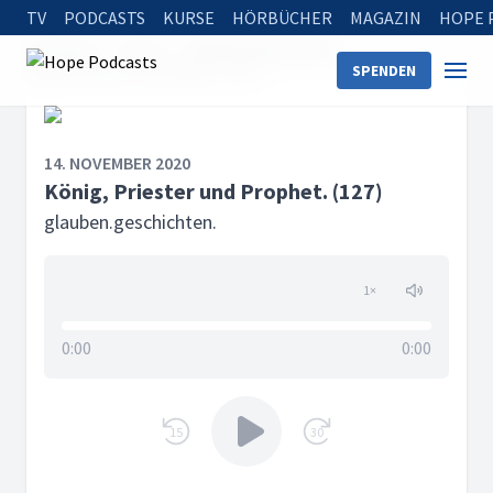
TV
PODCASTS
KURSE
HÖRBÜCHER
MAGAZIN
HOPE 
Startseite
Serien
glauben.geschichten.
SPENDEN
König, Priester und Prophet. (127)
14. NOVEMBER 2020
König, Priester und Prophet. (127)
glauben.geschichten.
1
×
0:00
0:00
15
30