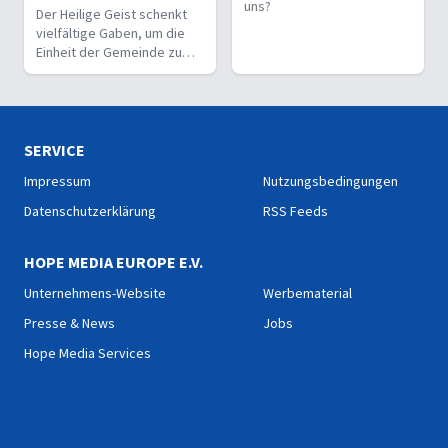
uns?
Der Heilige Geist schenkt
vielfältige Gaben, um die
Einheit der Gemeinde zu
stärken und sie zu
befähigen, Christus vor den
Menschen zu bekennen.
SERVICE
Impressum
Nutzungsbedingungen
Datenschutzerklärung
RSS Feeds
HOPE MEDIA EUROPE E.V.
Unternehmens-Website
Werbematerial
Presse & News
Jobs
Hope Media Services