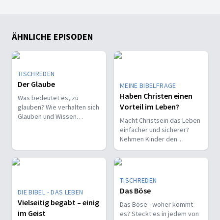
ÄHNLICHE EPISODEN
TISCHREDEN
Der Glaube
MEINE BIBELFRAGE
Haben Christen einen
Was bedeutet es, zu
Vorteil im Leben?
glauben? Wie verhalten sich
Glauben und Wissen
Macht Christsein das Leben
zueinander? Ist der Glaube
einfacher und sicherer?
ein Geschenk oder eine
Nehmen Kinder den
Entscheidung?
Glauben leichter an als
Erwachsene?
TISCHREDEN
Das Böse
DIE BIBEL - DAS LEBEN
Vielseitig begabt – einig
Das Böse - woher kommt
im Geist
es? Steckt es in jedem von