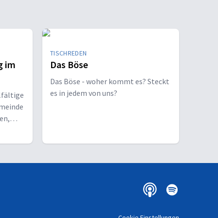
TISCHREDEN
g im
Das Böse
Das Böse - woher kommt es? Steckt
es in jedem von uns?
lfältige
emeinde
en,
u
Cookie Einstellungen