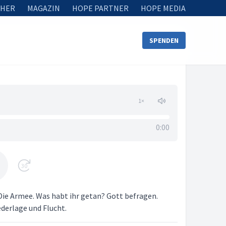
HER
MAGAZIN
HOPE PARTNER
HOPE MEDIA
SPENDEN
1
×
0:00
30
 Die Armee. Was habt ihr getan? Gott befragen.
ederlage und Flucht.