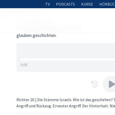
TV
PODCASTS
KURSE
HÖRBÜC
g gegen Benjamin. (172)
25. SEPTEMBER 2021
Krieg gegen Benjamin. (172)
glauben.geschichten.
0:00
15
Richter 20 | Die Stämme Israels. Wie ist das geschehen?
Angriff und Rückzug. Erneuter Angriff. Der Hinterhalt. Ni