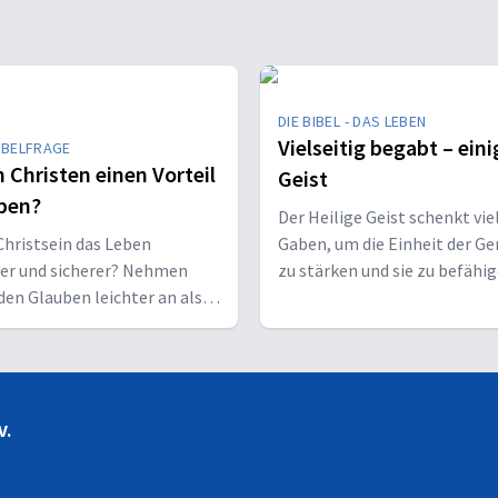
DIE BIBEL - DAS LEBEN
Vielseitig begabt – eini
IBELFRAGE
 Christen einen Vorteil
Geist
ben?
Der Heilige Geist schenkt vie
hristsein das Leben
Gaben, um die Einheit der G
her und sicherer? Nehmen
zu stärken und sie zu befähig
den Glauben leichter an als
Christus vor den Menschen z
sene?
bekennen.
V.