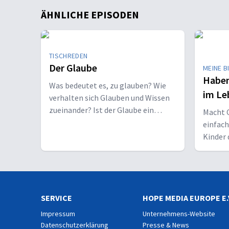
ÄHNLICHE EPISODEN
TISCHREDEN
Der Glaube
MEINE B
Haben
Was bedeutet es, zu glauben? Wie
im Le
verhalten sich Glauben und Wissen
zueinander? Ist der Glaube ein
Macht C
Geschenk oder eine Entscheidung?
einfac
Kinder 
Erwach
SERVICE
HOPE MEDIA EUROPE E.
Impressum
Unternehmens-Website
Datenschutzerklärung
Presse & News