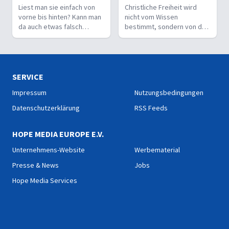
Liest man sie einfach von
Christliche Freiheit wird
vorne bis hinten? Kann man
nicht vom Wissen
da auch etwas falsch
bestimmt, sondern von der
machen? Wie interpretiert
Beziehung zum Nächsten –
man sie richtig?
und vom Ziel, Gott zu ehren.
SERVICE
Impressum
Nutzungsbedingungen
Datenschutzerklärung
RSS Feeds
HOPE MEDIA EUROPE E.V.
Unternehmens-Website
Werbematerial
Presse & News
Jobs
Hope Media Services