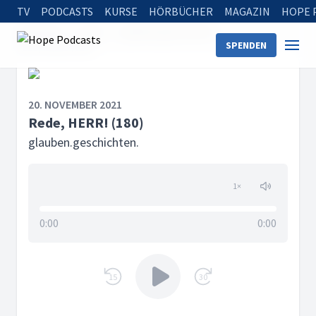
TV
PODCASTS
KURSE
HÖRBÜCHER
MAGAZIN
HOPE 
Startseite
Serien
glauben.geschichten.
SPENDEN
Rede, HERR! (180)
20. NOVEMBER 2021
Rede, HERR! (180)
glauben.geschichten.
1
×
0:00
0:00
15
30