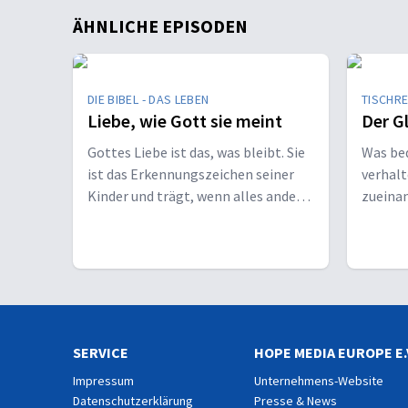
ÄHNLICHE EPISODEN
DIE BIBEL - DAS LEBEN
TISCHR
Liebe, wie Gott sie meint
Der G
Gottes Liebe ist das, was bleibt. Sie
Was bed
ist das Erkennungszeichen seiner
verhalt
Kinder und trägt, wenn alles andere
zueinan
vergeht.
Gesche
SERVICE
HOPE MEDIA EUROPE E.
Impressum
Unternehmens-Website
Datenschutzerklärung
Presse & News