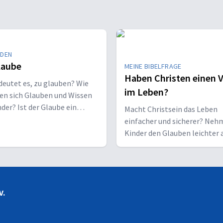
EDEN
laube
MEINE BIBELFRAGE
Haben Christen einen V
eutet es, zu glauben? Wie
im Leben?
en sich Glauben und Wissen
der? Ist der Glaube ein
Macht Christsein das Leben
nk oder eine Entscheidung?
einfacher und sicherer? Neh
Kinder den Glauben leichter 
Erwachsene?
V.