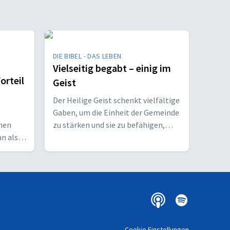
DIE BIBEL - DAS LEBEN
Vielseitig begabt – einig im
orteil
Geist
Der Heilige Geist schenkt vielfältige
Gaben, um die Einheit der Gemeinde
men
zu stärken und sie zu befähigen,
an als
Christus vor den Menschen zu
bekennen.
Cookie Einstellungen