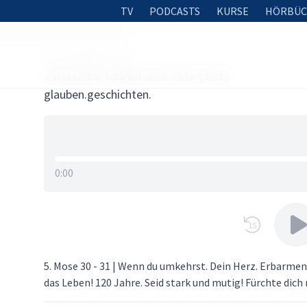
TV
PODCASTS
KURSE
HÖRBÜC
chen Leben und Tod. (133)
26. DEZEMBER 2020
Zwischen Leben und Tod. (133)
glauben.geschichten.
0:00
15
5. Mose 30 - 31 | Wenn du umkehrst. Dein Herz. Erbarme
das Leben! 120 Jahre. Seid stark und mutig! Fürchte dich 