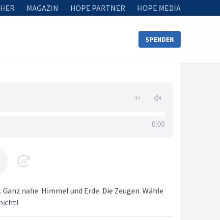
HER
MAGAZIN
HOPE PARTNER
HOPE MEDIA
SPENDEN
1
×
0:00
30
n. Ganz nahe. Himmel und Erde. Die Zeugen. Wähle
nicht!