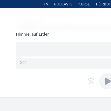
TV
PODCASTS
KURSE
HÖRBÜC
s - was dich dankbarer, liebevoller und glücklicher macht
30. AUGUST 2018
1. Genuss - was dich dankbarer, liebevoller
Himmel auf Erden
0:00
15