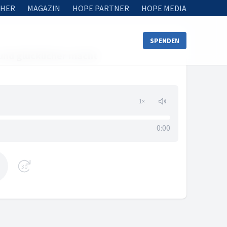
HER
MAGAZIN
HOPE PARTNER
HOPE MEDIA
SPENDEN
 und glücklicher macht
1
×
0:00
30