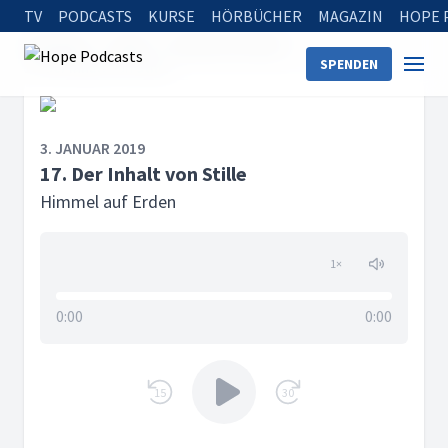
TV
PODCASTS
KURSE
HÖRBÜCHER
MAGAZIN
HOPE 
Startseite
Serien
Himmel auf Erden
SPENDEN
17. Der Inhalt von Stille
3. JANUAR 2019
17. Der Inhalt von Stille
Himmel auf Erden
1
×
0:00
0:00
15
30