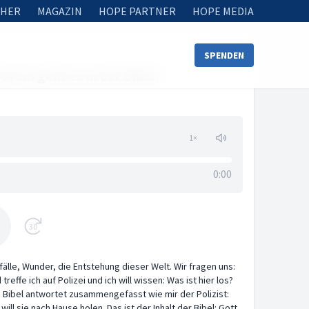
HER
MAGAZIN
HOPE PARTNER
HOPE MEDIA
SPENDEN
Worum geht es in der Bibel?
1
×
0:00
30
älle, Wunder, die Entstehung dieser Welt. Wir fragen uns:
effe ich auf Polizei und ich will wissen: Was ist hier los?
 Bibel antwortet zusammengefasst wie mir der Polizist:
ill sie nach Hause holen. Das ist der Inhalt der Bibel: Gott