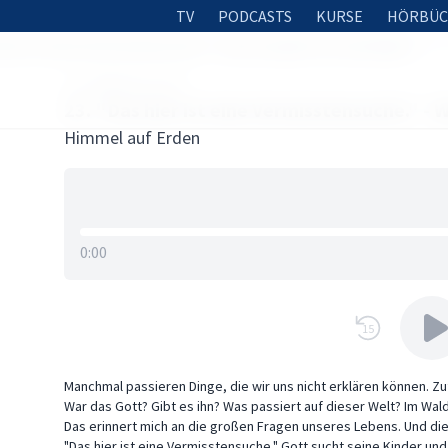
TV
PODCASTS
KURSE
HÖRBÜC
hier ist eine Vermisstensuche." - Worum geht es in der Bibel?
14. FEBRUAR 2019
23. "Das hier ist eine Vermisstensuche." - 
Himmel auf Erden
0:00
15
Manchmal passieren Dinge, die wir uns nicht erklären können. Zuf
War das Gott? Gibt es ihn? Was passiert auf dieser Welt? Im Wald tr
Das erinnert mich an die großen Fragen unseres Lebens. Und die
"Das hier ist eine Vermisstensuche." Gott sucht seine Kinder und w