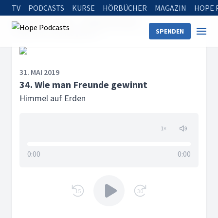
TV
PODCASTS
KURSE
HÖRBÜCHER
MAGAZIN
HOPE 
Startseite
Serien
Himmel auf Erden
SPENDEN
34. Wie man Freunde gewinnt
31. MAI 2019
34. Wie man Freunde gewinnt
Himmel auf Erden
1
×
0:00
0:00
15
30