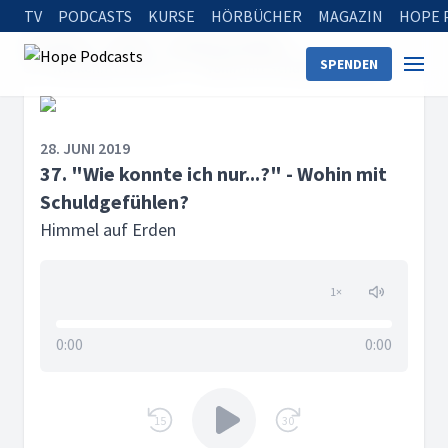
TV
PODCASTS
KURSE
HÖRBÜCHER
MAGAZIN
HOPE 
Startseite
Serien
Himmel auf Erden
SPENDEN
37. "Wie konnte ich nur...?" - Wohin mit Schuldgefühlen?
28. JUNI 2019
37. "Wie konnte ich nur...?" - Wohin mit
Schuldgefühlen?
Himmel auf Erden
1
×
0:00
0:00
15
30