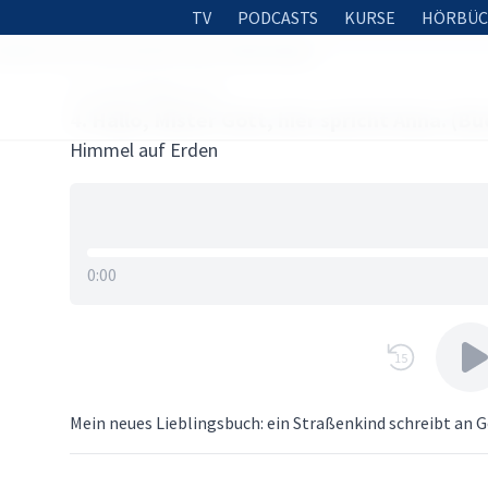
TV
PODCASTS
KURSE
HÖRBÜC
 Mister Gott, hier spricht Anna. (Buchtipp)
20. SEPTEMBER 2018
4. Hallo, Mister Gott, hier spricht Anna. (B
Himmel auf Erden
0:00
15
Mein neues Lieblingsbuch: ein Straßenkind schreibt an G