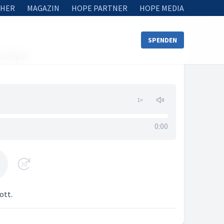
HER
MAGAZIN
HOPE PARTNER
HOPE MEDIA
SPENDEN
uchtipp)
1
×
0:00
30
ott.