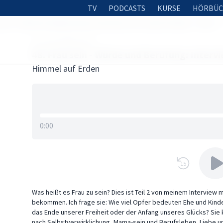
TV
PODCASTS
KURSE
HÖRBÜC
sein - Würde und Berufung: Interview mit Jasmin Petker - Teil 2
25. OKTOBER 2019
48. Frau sein - Würde und Berufung: Intervi
Himmel auf Erden
0:00
15
Was heißt es Frau zu sein? Dies ist Teil 2 von meinem Interview 
bekommen. Ich frage sie: Wie viel Opfer bedeuten Ehe und Kinde
das Ende unserer Freiheit oder der Anfang unseres Glücks? Si
nach Selbstverwirklichung, Mama-sein und Berufsleben, Liebe u