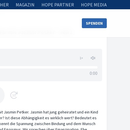
HER
MAGAZIN
HOPE PARTNER
HOPE MEDIA
SPENDEN
ew mit Jasmin Petker - Teil 2
1
×
0:00
30
mit Jasmin Petker. Jasmin hat jung geheiratet und ein Kind
r? Ist diese Abhängigkeit es wirklich wert? Bedeutet es
e kennt die Spannung zwischen Bindung und dem Wunsch
nd Egoismus. Wir sprechen über Emanzipation, Ehe,