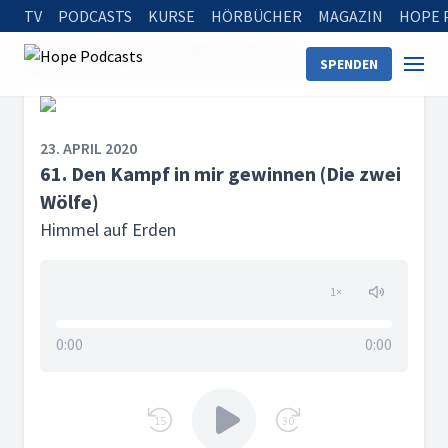
TV
PODCASTS
KURSE
HÖRBÜCHER
MAGAZIN
HOPE 
Startseite
Serien
Himmel auf Erden
SPENDEN
61. Den Kampf in mir gewinnen (Die zwei Wölfe)
23. APRIL 2020
61. Den Kampf in mir gewinnen (Die zwei
Wölfe)
Himmel auf Erden
1
×
0:00
0:00
15
30