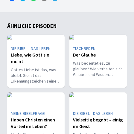
ÄHNLICHE EPISODEN
DIE BIBEL - DAS LEBEN
TISCHREDEN
Liebe, wie Gott sie
Der Glaube
meint
Was bedeutet es, zu
glauben? Wie verhalten sich
Gottes Liebe ist das, was
Glauben und Wissen
bleibt. Sie ist das
zueinander? Ist der Glaube
Erkennungszeichen seiner
ein Geschenk oder eine
Kinder und trägt, wenn alles
Entscheidung?
andere vergeht.
MEINE BIBELFRAGE
DIE BIBEL - DAS LEBEN
Haben Christen einen
Vielseitig begabt – einig
Vorteil im Leben?
im Geist