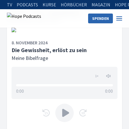
TV
PODCASTS
KURSE
HÖRBÜCHER
MAGAZIN
HOPE 
Startseite
Serien
Meine Bibelfrage
SPENDEN
Die Gewissheit, erlöst zu sein
8. NOVEMBER 2024
Die Gewissheit, erlöst zu sein
Meine Bibelfrage
1
×
0:00
0:00
15
30