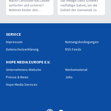
Macht Christsein das Leben
Der Heilige Geist schenkt
einfacher und sicherer?
vielfältige Gaben, um die
Nehmen Kinder den
Einheit der Gemeinde zu
Glauben leichter an als
stärken und sie zu
Erwachsene?
befähigen, Christus vor den
Menschen zu bekennen.
SERVICE
Impressum
Nutzungsbedingungen
Datenschutzerklärung
RSS Feeds
HOPE MEDIA EUROPE E.V.
Unternehmens-Website
Werbematerial
Presse & News
Jobs
Hope Media Services