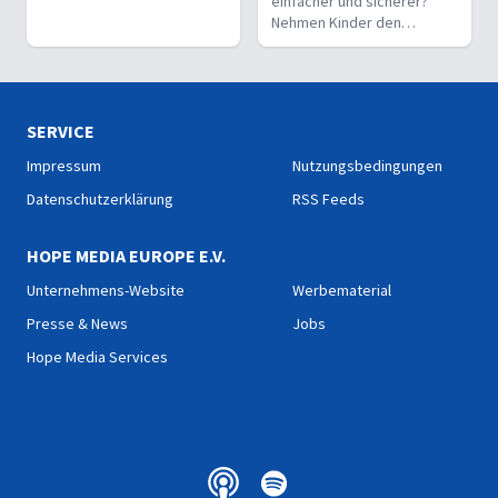
einfacher und sicherer?
ein Geschenk oder eine
Nehmen Kinder den
Entscheidung?
Glauben leichter an als
Erwachsene?
SERVICE
Impressum
Nutzungsbedingungen
Datenschutzerklärung
RSS Feeds
HOPE MEDIA EUROPE E.V.
Unternehmens-Website
Werbematerial
Presse & News
Jobs
Hope Media Services