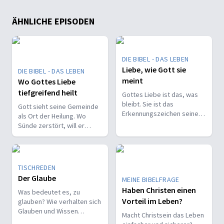
ÄHNLICHE EPISODEN
DIE BIBEL - DAS LEBEN
Liebe, wie Gott sie
DIE BIBEL - DAS LEBEN
meint
Wo Gottes Liebe
tiefgreifend heilt
Gottes Liebe ist das, was
bleibt. Sie ist das
Gott sieht seine Gemeinde
Erkennungszeichen seiner
als Ort der Heilung. Wo
Kinder und trägt, wenn alles
Sünde zerstört, will er
andere vergeht.
liebevoll und korrigierend
heilen.
TISCHREDEN
Der Glaube
MEINE BIBELFRAGE
Haben Christen einen
Was bedeutet es, zu
Vorteil im Leben?
glauben? Wie verhalten sich
Glauben und Wissen
Macht Christsein das Leben
zueinander? Ist der Glaube