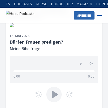
TV
PODCASTS
KURSE
HÖRBÜCHER
MAGAZIN
HOPE 
Startseite
Serien
Meine Bibelfrage
SPENDEN
Dürfen Frauen predigen?
15. MAI 2026
Dürfen Frauen predigen?
Meine Bibelfrage
1
×
0:00
0:00
15
30