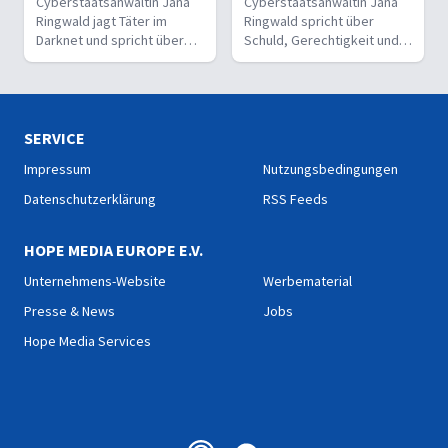
Cyberstaatsanwältin Jana
Cyberstaatsanwältin Jana
Ringwald jagt Täter im
Ringwald spricht über
Darknet und spricht über
Schuld, Gerechtigkeit und
Schuld, Gerechtigkeit und
warum sie trotz Verbrechen
was ihr hilft, in einer dunklen
an einen gerechten Gott
Welt klarzukommen.
glaubt.
SERVICE
Impressum
Nutzungsbedingungen
Datenschutzerklärung
RSS Feeds
HOPE MEDIA EUROPE E.V.
Unternehmens-Website
Werbematerial
Presse & News
Jobs
Hope Media Services