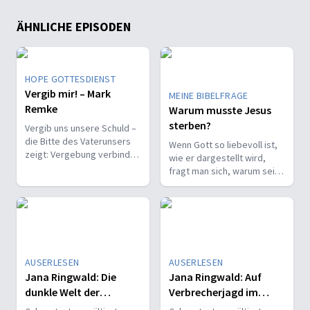
ÄHNLICHE EPISODEN
HOPE GOTTESDIENST
Vergib mir! – Mark
MEINE BIBELFRAGE
Remke
Warum musste Jesus
sterben?
Vergib uns unsere Schuld –
die Bitte des Vaterunsers
Wenn Gott so liebevoll ist,
zeigt: Vergebung verbindet
wie er dargestellt wird,
Gott, andere und uns selbst
fragt man sich, warum sein
in seiner befreienden Liebe.
Sohn so grausam sterben
musste. Warum ist
Vergebung nicht kostenlos?
AUSERLESEN
AUSERLESEN
Jana Ringwald: Die
Jana Ringwald: Auf
dunkle Welt der
Verbrecherjagd im
Cyberkriminalität
digitalen Untergrund