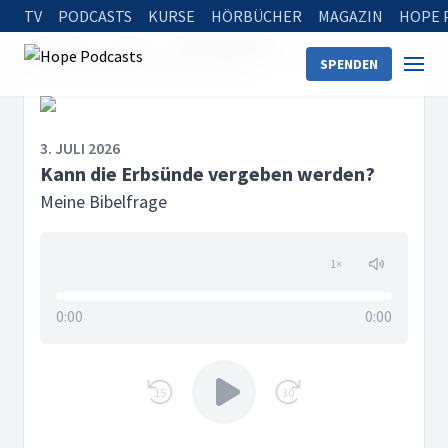
TV
PODCASTS
KURSE
HÖRBÜCHER
MAGAZIN
HOPE 
Startseite
Serien
Meine Bibelfrage
SPENDEN
Kann die Erbsünde vergeben werden?
3. JULI 2026
Kann die Erbsünde vergeben werden?
Meine Bibelfrage
1
×
0:00
0:00
15
30