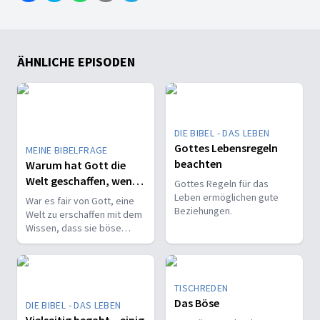
ÄHNLICHE EPISODEN
DIE BIBEL - DAS LEBEN
Gottes Lebensregeln
MEINE BIBELFRAGE
beachten
Warum hat Gott die
Welt geschaffen, wenn
Gottes Regeln für das
er wusste, was
Leben ermöglichen gute
War es fair von Gott, eine
Beziehungen.
passiert?
Welt zu erschaffen mit dem
Wissen, dass sie böse
werden wird? Und welchen
Zweck erfüllt dieser Baum
im Paradies?
TISCHREDEN
Das Böse
DIE BIBEL - DAS LEBEN