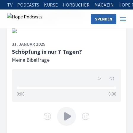
TV
PODCASTS
KURSE
HÖRBÜCHER
MAGAZIN
HOPE 
Startseite
Serien
Meine Bibelfrage
SPENDEN
Schöpfung in nur 7 Tagen?
31. JANUAR 2025
Schöpfung in nur 7 Tagen?
Meine Bibelfrage
1
×
0:00
0:00
15
30