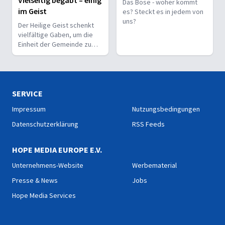
Vielseitig begabt – einig
Das Böse - woher kommt
im Geist
es? Steckt es in jedem von
uns?
Der Heilige Geist schenkt
vielfältige Gaben, um die
Einheit der Gemeinde zu
stärken und sie zu
befähigen, Christus vor den
Menschen zu bekennen.
SERVICE
Impressum
Nutzungsbedingungen
Datenschutzerklärung
RSS Feeds
HOPE MEDIA EUROPE E.V.
Unternehmens-Website
Werbematerial
Presse & News
Jobs
Hope Media Services