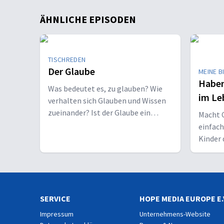
ÄHNLICHE EPISODEN
TISCHREDEN
Der Glaube
MEINE B
Haben
Was bedeutet es, zu glauben? Wie
im Le
verhalten sich Glauben und Wissen
zueinander? Ist der Glaube ein
Macht C
Geschenk oder eine Entscheidung?
einfac
Kinder 
Erwach
SERVICE
HOPE MEDIA EUROPE E.
Impressum
Unternehmens-Website