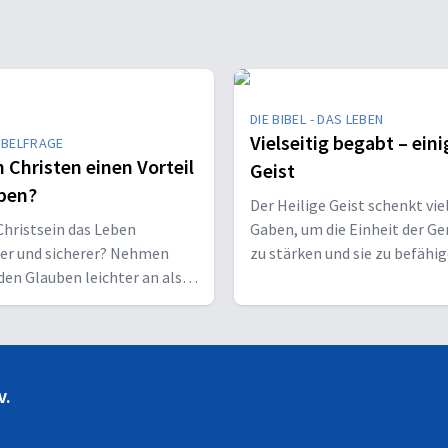
DIE BIBEL - DAS LEBEN
Vielseitig begabt – eini
IBELFRAGE
 Christen einen Vorteil
Geist
ben?
Der Heilige Geist schenkt vie
hristsein das Leben
Gaben, um die Einheit der G
her und sicherer? Nehmen
zu stärken und sie zu befähig
den Glauben leichter an als
Christus vor den Menschen z
sene?
bekennen.
V.