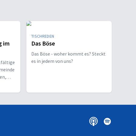
TISCHREDEN
g im
Das Böse
Das Böse - woher kommt es? Steckt
es in jedem von uns?
lfältige
emeinde
en,
u