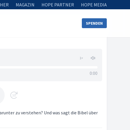
HER
MAGAZIN
HOPE PARTNER
HOPE MEDIA
SPENDEN
1
×
0:00
30
darunter zu verstehen? Und was sagt die Bibel über