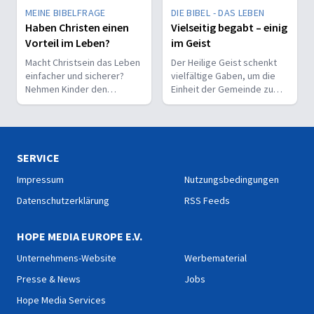
MEINE BIBELFRAGE
DIE BIBEL - DAS LEBEN
Haben Christen einen
Vielseitig begabt – einig
Vorteil im Leben?
im Geist
Macht Christsein das Leben
Der Heilige Geist schenkt
einfacher und sicherer?
vielfältige Gaben, um die
Nehmen Kinder den
Einheit der Gemeinde zu
Glauben leichter an als
stärken und sie zu
Erwachsene?
befähigen, Christus vor den
Menschen zu bekennen.
SERVICE
Impressum
Nutzungsbedingungen
Datenschutzerklärung
RSS Feeds
HOPE MEDIA EUROPE E.V.
Unternehmens-Website
Werbematerial
Presse & News
Jobs
Hope Media Services