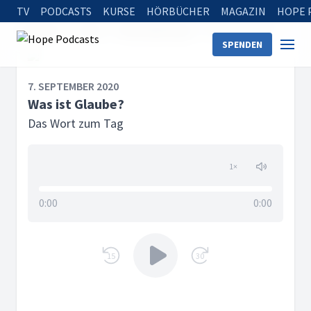
TV
PODCASTS
KURSE
HÖRBÜCHER
MAGAZIN
HOPE 
Startseite
Serien
Meine Bibelfrage
Was ist Glaube?
SPENDEN
7. SEPTEMBER 2020
Was ist Glaube?
Das Wort zum Tag
1
×
0:00
0:00
15
30