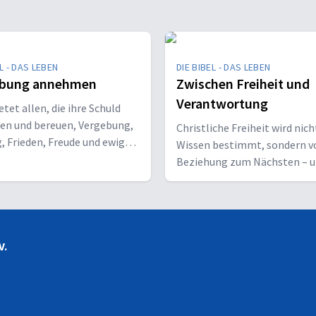
L - DAS LEBEN
DIE BIBEL - DAS LEBEN
ebung annehmen
Zwischen Freiheit und
Verantwortung
etet allen, die ihre Schuld
en und bereuen, Vergebung,
Christliche Freiheit wird nic
, Frieden, Freude und ewiges
Wissen bestimmt, sondern v
n.
Beziehung zum Nächsten – 
Ziel, Gott zu ehren.
V.