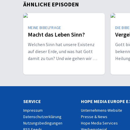
ÄHNLICHE EPISODEN
MEINE BIBELFRAGE
DIE BIBE
Macht das Leben Sinn?
Verg
Welchen Sinn hat unsere Existenz
Gott bi
auf dieser Erde, und was hat Gott
bekenn
damit zu tun? Und wie gehen wir mit
Heilung
Krisen um?
Leben a
SERVICE
HOPE MEDIA EUROPE E.
Impressum
Unternehmens-Website
Datenschutzerklärung
Presse & News
Nutzungsbedingungen
Hope Media Services
RSS Feeds
Werbematerial