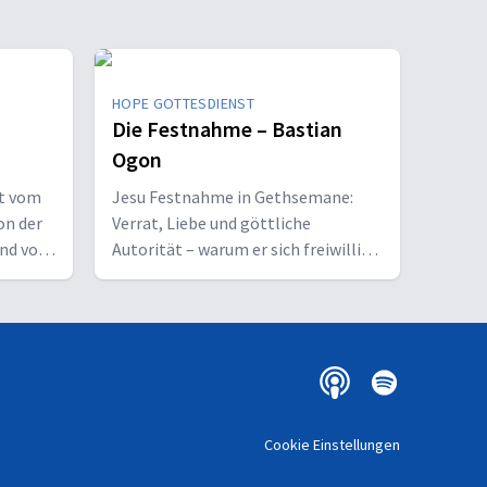
HOPE GOTTESDIENST
Die Festnahme – Bastian
Ogon
ht vom
Jesu Festnahme in Gethsemane:
on der
Verrat, Liebe und göttliche
und vom
Autorität – warum er sich freiwillig
für uns ausliefern ließ.
Cookie Einstellungen