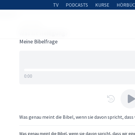
TV
PODCASTS
KURSE
HÖRBÜC
iligung?
8. MAI 2026
Was ist Heiligung?
Meine Bibelfrage
0:00
15
Was genau meint die Bibel, wenn sie davon spricht, dass
Was genau meint die Bibel, wenn sie davon spricht, dass wir ein