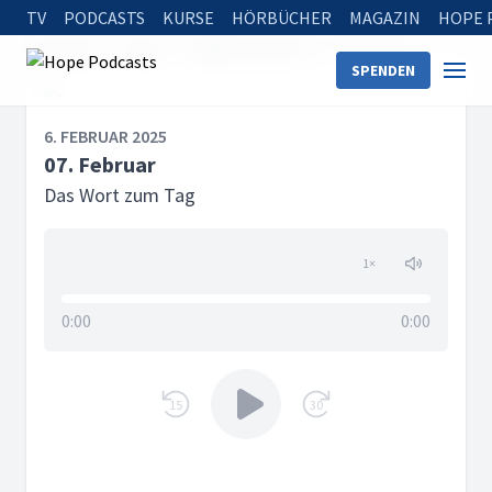
TV
PODCASTS
KURSE
HÖRBÜCHER
MAGAZIN
HOPE 
Startseite
Serien
Tägliche Andacht
07. Februar
SPENDEN
6. FEBRUAR 2025
07. Februar
Das Wort zum Tag
1
×
0:00
0:00
15
30