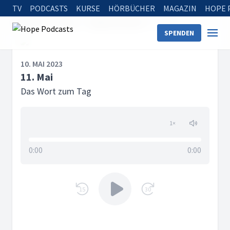
TV
PODCASTS
KURSE
HÖRBÜCHER
MAGAZIN
HOPE 
Startseite
Serien
Tägliche Andacht
11. Mai
SPENDEN
10. MAI 2023
11. Mai
Das Wort zum Tag
1
×
0:00
0:00
15
30