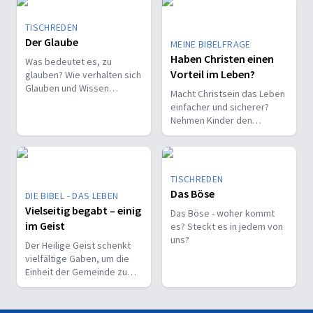
TISCHREDEN
Der Glaube
MEINE BIBELFRAGE
Haben Christen einen
Was bedeutet es, zu
Vorteil im Leben?
glauben? Wie verhalten sich
Glauben und Wissen
Macht Christsein das Leben
zueinander? Ist der Glaube
einfacher und sicherer?
ein Geschenk oder eine
Nehmen Kinder den
Entscheidung?
Glauben leichter an als
Erwachsene?
TISCHREDEN
Das Böse
DIE BIBEL - DAS LEBEN
Vielseitig begabt – einig
Das Böse - woher kommt
im Geist
es? Steckt es in jedem von
uns?
Der Heilige Geist schenkt
vielfältige Gaben, um die
Einheit der Gemeinde zu
stärken und sie zu
befähigen, Christus vor den
Menschen zu bekennen.