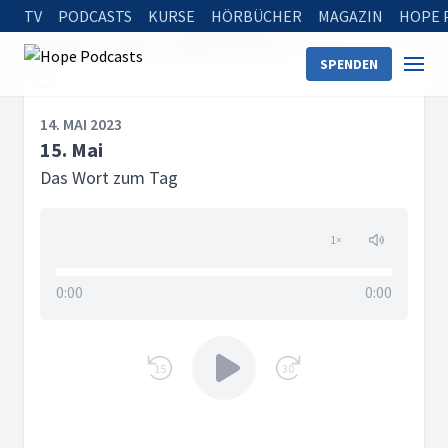
TV
PODCASTS
KURSE
HÖRBÜCHER
MAGAZIN
HOPE 
Startseite
Serien
Tägliche Andacht
15. Mai
SPENDEN
14. MAI 2023
15. Mai
Das Wort zum Tag
1
×
0:00
0:00
15
30