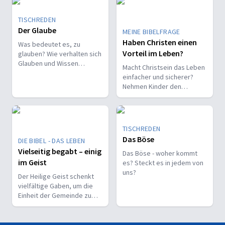
TISCHREDEN
Der Glaube
MEINE BIBELFRAGE
Haben Christen einen
Was bedeutet es, zu
Vorteil im Leben?
glauben? Wie verhalten sich
Glauben und Wissen
Macht Christsein das Leben
zueinander? Ist der Glaube
einfacher und sicherer?
ein Geschenk oder eine
Nehmen Kinder den
Entscheidung?
Glauben leichter an als
Erwachsene?
TISCHREDEN
Das Böse
DIE BIBEL - DAS LEBEN
Vielseitig begabt – einig
Das Böse - woher kommt
im Geist
es? Steckt es in jedem von
uns?
Der Heilige Geist schenkt
vielfältige Gaben, um die
Einheit der Gemeinde zu
stärken und sie zu
befähigen, Christus vor den
Menschen zu bekennen.