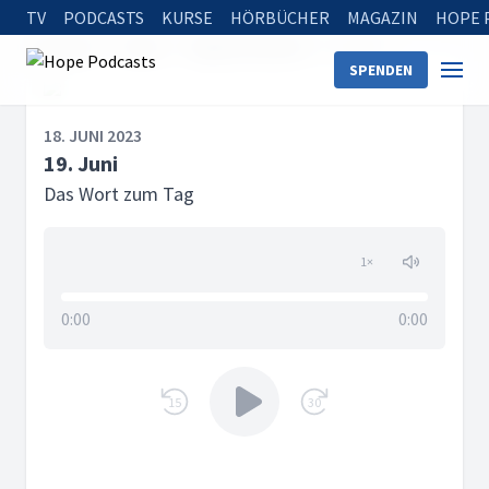
TV
PODCASTS
KURSE
HÖRBÜCHER
MAGAZIN
HOPE 
Startseite
Serien
Tägliche Andacht
19. Juni
SPENDEN
18. JUNI 2023
19. Juni
Das Wort zum Tag
1
×
0:00
0:00
15
30