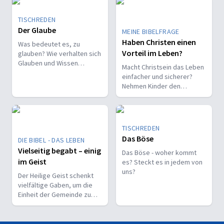
TISCHREDEN
Der Glaube
MEINE BIBELFRAGE
Haben Christen einen
Was bedeutet es, zu
Vorteil im Leben?
glauben? Wie verhalten sich
Glauben und Wissen
Macht Christsein das Leben
zueinander? Ist der Glaube
einfacher und sicherer?
ein Geschenk oder eine
Nehmen Kinder den
Entscheidung?
Glauben leichter an als
Erwachsene?
TISCHREDEN
Das Böse
DIE BIBEL - DAS LEBEN
Vielseitig begabt – einig
Das Böse - woher kommt
im Geist
es? Steckt es in jedem von
uns?
Der Heilige Geist schenkt
vielfältige Gaben, um die
Einheit der Gemeinde zu
stärken und sie zu
befähigen, Christus vor den
Menschen zu bekennen.