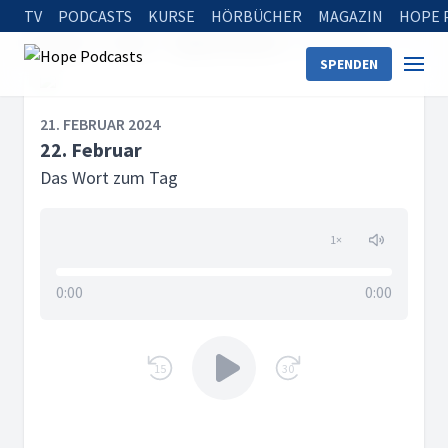
TV
PODCASTS
KURSE
HÖRBÜCHER
MAGAZIN
HOPE 
Startseite
Serien
Tägliche Andacht
22. Februar
SPENDEN
21. FEBRUAR 2024
22. Februar
Das Wort zum Tag
1
×
0:00
0:00
15
30