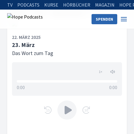
TV
PODCASTS
KURSE
HÖRBÜCHER
MAGAZIN
HOPE 
Startseite
Serien
Tägliche Andacht
23. März
SPENDEN
22. MÄRZ 2025
23. März
Das Wort zum Tag
1
×
0:00
0:00
15
30