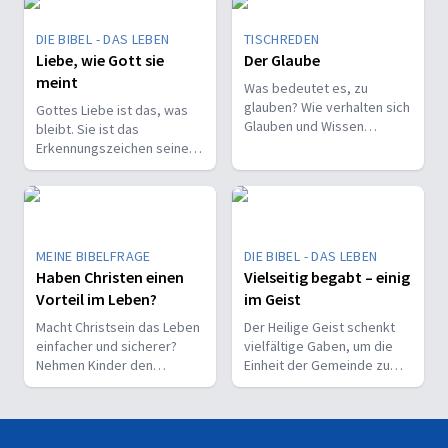
DIE BIBEL - DAS LEBEN
TISCHREDEN
Liebe, wie Gott sie
Der Glaube
meint
Was bedeutet es, zu
glauben? Wie verhalten sich
Gottes Liebe ist das, was
Glauben und Wissen
bleibt. Sie ist das
zueinander? Ist der Glaube
Erkennungszeichen seiner
ein Geschenk oder eine
Kinder und trägt, wenn alles
Entscheidung?
andere vergeht.
MEINE BIBELFRAGE
DIE BIBEL - DAS LEBEN
Haben Christen einen
Vielseitig begabt – einig
Vorteil im Leben?
im Geist
Macht Christsein das Leben
Der Heilige Geist schenkt
einfacher und sicherer?
vielfältige Gaben, um die
Nehmen Kinder den
Einheit der Gemeinde zu
Glauben leichter an als
stärken und sie zu
Erwachsene?
befähigen, Christus vor den
Menschen zu bekennen.