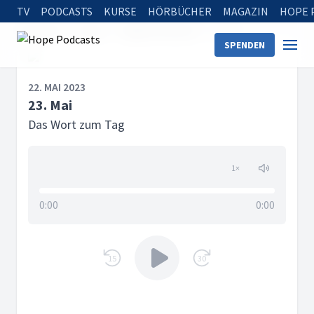
TV
PODCASTS
KURSE
HÖRBÜCHER
MAGAZIN
HOPE 
Startseite
Serien
Tägliche Andacht
23. Mai
SPENDEN
22. MAI 2023
23. Mai
Das Wort zum Tag
1
×
0:00
0:00
15
30