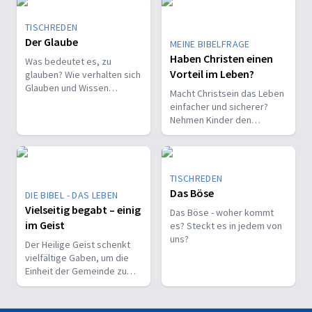
TISCHREDEN
Der Glaube
MEINE BIBELFRAGE
Haben Christen einen
Was bedeutet es, zu
Vorteil im Leben?
glauben? Wie verhalten sich
Glauben und Wissen
Macht Christsein das Leben
zueinander? Ist der Glaube
einfacher und sicherer?
ein Geschenk oder eine
Nehmen Kinder den
Entscheidung?
Glauben leichter an als
Erwachsene?
TISCHREDEN
Das Böse
DIE BIBEL - DAS LEBEN
Vielseitig begabt – einig
Das Böse - woher kommt
im Geist
es? Steckt es in jedem von
uns?
Der Heilige Geist schenkt
vielfältige Gaben, um die
Einheit der Gemeinde zu
stärken und sie zu
befähigen, Christus vor den
Menschen zu bekennen.