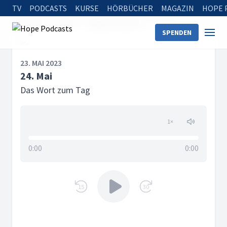
TV
PODCASTS
KURSE
HÖRBÜCHER
MAGAZIN
HOPE 
Startseite
Serien
Tägliche Andacht
24. Mai
SPENDEN
23. MAI 2023
24. Mai
Das Wort zum Tag
1
×
0:00
0:00
15
30