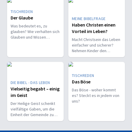
TISCHREDEN
Der Glaube
MEINE BIBELFRAGE
Haben Christen einen
Was bedeutet es, zu
Vorteil im Leben?
glauben? Wie verhalten sich
Glauben und Wissen
Macht Christsein das Leben
zueinander? Ist der Glaube
einfacher und sicherer?
ein Geschenk oder eine
Nehmen Kinder den
Entscheidung?
Glauben leichter an als
Erwachsene?
TISCHREDEN
Das Böse
DIE BIBEL - DAS LEBEN
Vielseitig begabt – einig
Das Böse - woher kommt
im Geist
es? Steckt es in jedem von
uns?
Der Heilige Geist schenkt
vielfältige Gaben, um die
Einheit der Gemeinde zu
stärken und sie zu
befähigen, Christus vor den
Menschen zu bekennen.