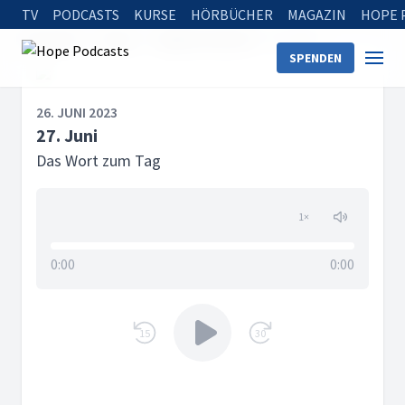
TV
PODCASTS
KURSE
HÖRBÜCHER
MAGAZIN
HOPE 
Startseite
Serien
Tägliche Andacht
27. Juni
SPENDEN
26. JUNI 2023
27. Juni
Das Wort zum Tag
1
×
0:00
0:00
15
30