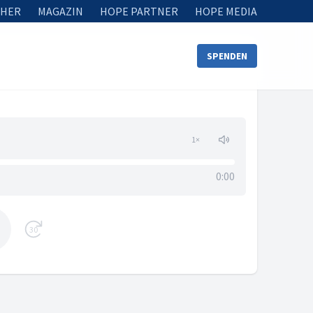
HER
MAGAZIN
HOPE PARTNER
HOPE MEDIA
SPENDEN
1
×
0:00
30