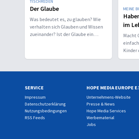
TISCHREDEN
Der Glaube
MEINE B
Haben
Was bedeutet es, zu glauben? Wie
im Le
verhalten sich Glauben und Wissen
zueinander? Ist der Glaube ein
Macht C
Geschenk oder eine Entscheidung?
einfac
Kinder 
Erwach
SERVICE
HOPE MEDIA EUROPE E.
Impressum
Unternehmens-Website
Datenschutzerklärung
Presse & News
Nutzungsbedingungen
Hope Media Services
RSS Feeds
Werbematerial
Jobs