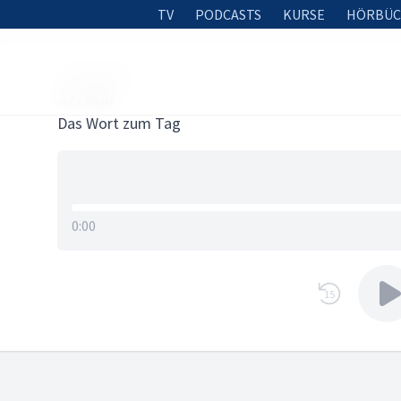
TV
PODCASTS
KURSE
HÖRBÜC
26. MAI 2023
27. Mai
Das Wort zum Tag
0:00
15