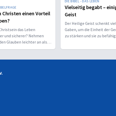
DIE BIBEL - DAS LEBEN
Vielseitig begabt – eini
IBELFRAGE
 Christen einen Vorteil
Geist
ben?
Der Heilige Geist schenkt vie
hristsein das Leben
Gaben, um die Einheit der G
her und sicherer? Nehmen
zu stärken und sie zu befähig
den Glauben leichter an als
Christus vor den Menschen z
sene?
bekennen.
V.