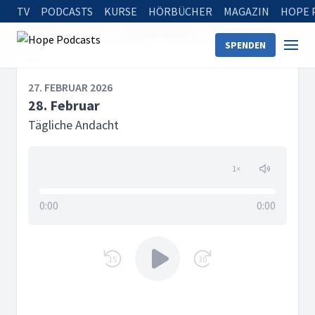
TV
PODCASTS
KURSE
HÖRBÜCHER
MAGAZIN
HOPE 
Startseite
Serien
Tägliche Andacht
28. Februar
SPENDEN
27. FEBRUAR 2026
28. Februar
Tägliche Andacht
1
×
0:00
0:00
15
30