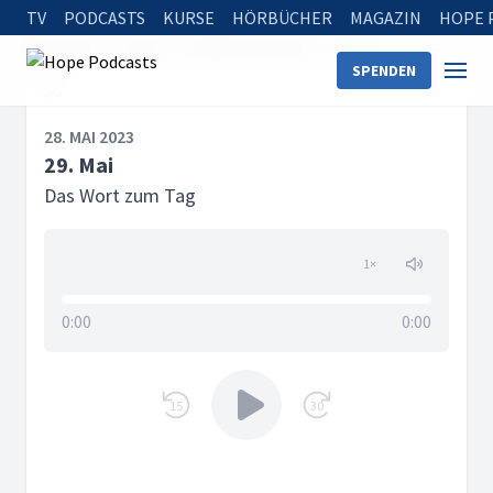
TV
PODCASTS
KURSE
HÖRBÜCHER
MAGAZIN
HOPE 
Startseite
Serien
Tägliche Andacht
29. Mai
SPENDEN
28. MAI 2023
29. Mai
Das Wort zum Tag
1
×
0:00
0:00
15
30