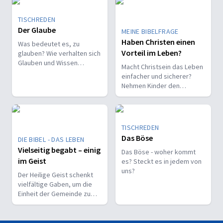
TISCHREDEN
Der Glaube
MEINE BIBELFRAGE
Haben Christen einen
Was bedeutet es, zu
Vorteil im Leben?
glauben? Wie verhalten sich
Glauben und Wissen
Macht Christsein das Leben
zueinander? Ist der Glaube
einfacher und sicherer?
ein Geschenk oder eine
Nehmen Kinder den
Entscheidung?
Glauben leichter an als
Erwachsene?
TISCHREDEN
Das Böse
DIE BIBEL - DAS LEBEN
Vielseitig begabt – einig
Das Böse - woher kommt
im Geist
es? Steckt es in jedem von
uns?
Der Heilige Geist schenkt
vielfältige Gaben, um die
Einheit der Gemeinde zu
stärken und sie zu
befähigen, Christus vor den
Menschen zu bekennen.