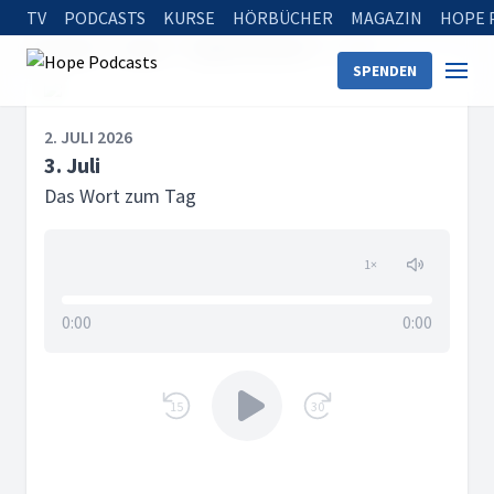
TV
PODCASTS
KURSE
HÖRBÜCHER
MAGAZIN
HOPE 
Startseite
Serien
Tägliche Andacht
3. Juli
SPENDEN
2. JULI 2026
3. Juli
Das Wort zum Tag
1
×
0:00
0:00
15
30